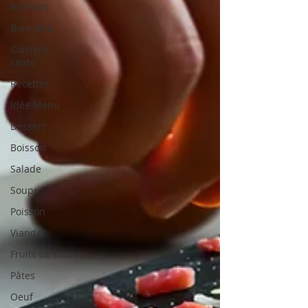
All Posts
Bien-être
Conseils
santé
Recettes
Idée Menu
Dessert
Boisson
Salade
Soupe
Poisson
Viande
Fruits de mer
Pâtes
Oeuf