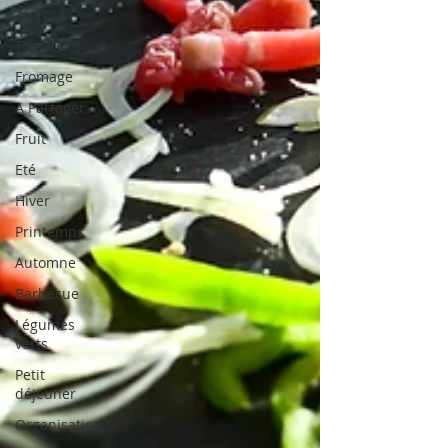
Au Four
Tomate
Fromage
A Partager
Fruit
Eté
Hiver
Printemps
Automne
Barbecue
Légumes
verts
Petit
déjeuner
Organisation