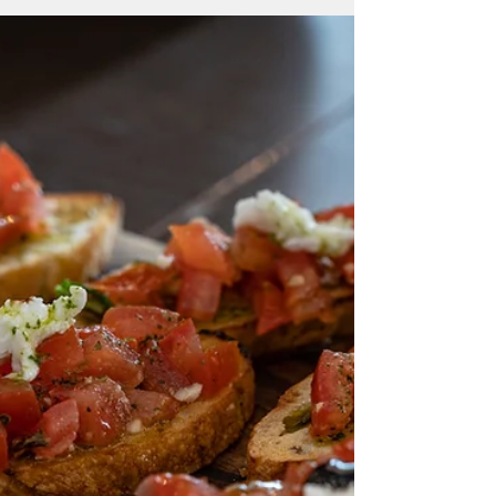
Tarte courgette bacon au
chèvre
La tarte c'est LE plat facile par excellence !
En été, en hiver... chaude ou froide. Pour
préparer ses repas pour toute la semaine
ou à...