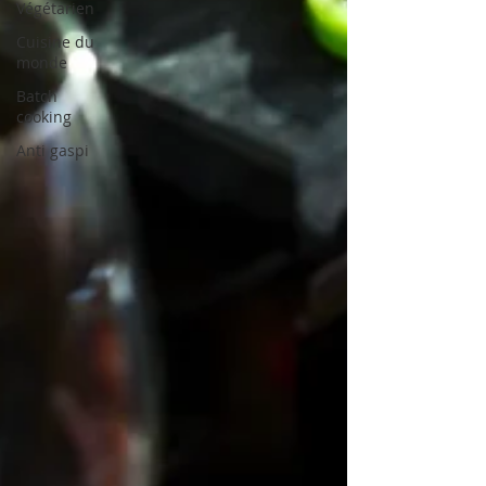
Végétarien
Cuisine du
monde
Batch
cooking
Anti gaspi