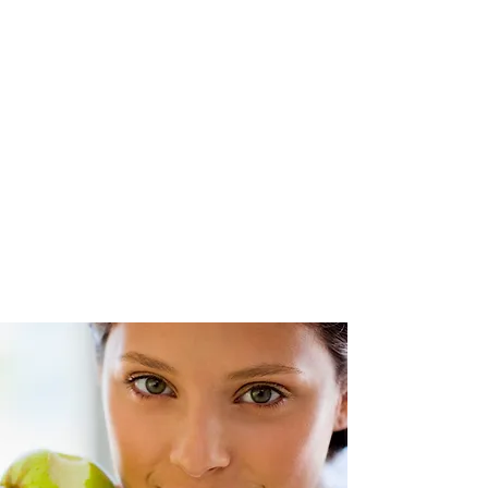
"Se sentir bien
dans son corps et
dans sa tête est
essentiel"