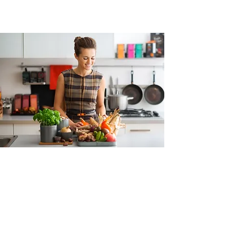
les échanges cellulaires) et des
modelages amincissants.
à chacun/e son rythme
à chacun/e ses
habitudes
à chacun/e son