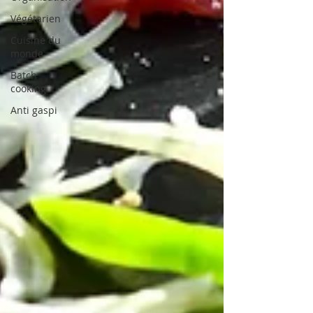
Végétarien
Cuisine du
monde
Batch
cooking
Anti gaspi