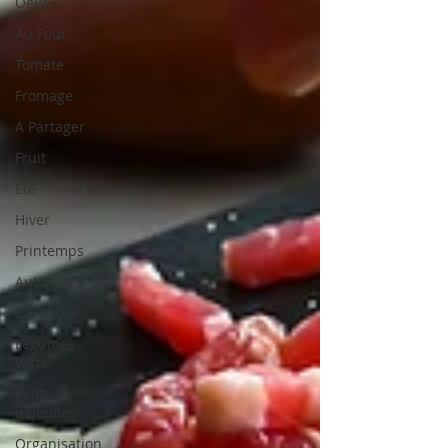
Oeuf
Au Four
Tomate
Fromage
A Partager
Fruit
Eté
Hiver
Printemps
Automne
Barbecue
Légumes
verts
Petit
déjeuner
Organisation