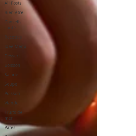
All Posts
Bien-être
Conseils
santé
Recettes
Idée Menu
Dessert
Boisson
Salade
Soupe
Poisson
Viande
Fruits de
mer
Pâtes