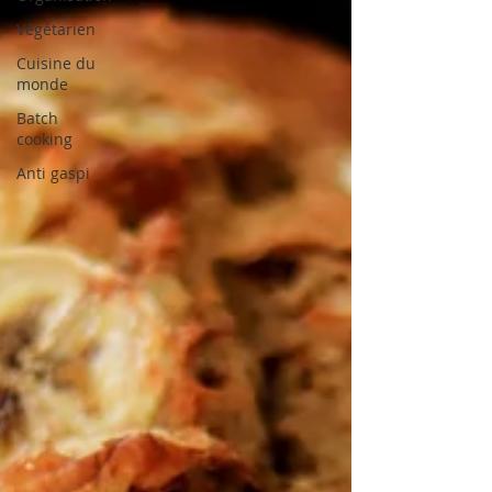
Végétarien
Cuisine du
monde
Batch
cooking
Anti gaspi