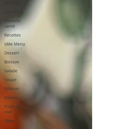
All Posts
Bien-être
Conseils
santé
Recettes
Idée Menu
Dessert
Boisson
Salade
Soupe
Poisson
Viande
Fruits de
mer
Pâtes