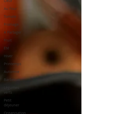
Oeuf
Au Four
Tomate
Fromage
A Partager
Fruit
Eté
Hiver
Printemps
Automne
Barbecue
Légumes
verts
Petit
déjeuner
Organisation