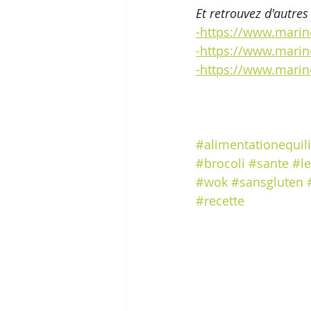
Et retrouvez d'autres
-https://www.marin
-https://www.marine
-https://www.mari
#alimentationequil
#brocoli
#sante
#l
#wok
#sansgluten
#recette