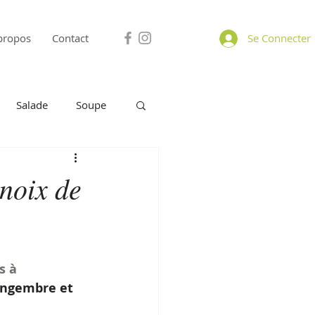
propos
Contact
Se Connecter
Salade
Soupe
omage
A Partager
 noix de
Petit déjeuner
s à 
gingembre et 