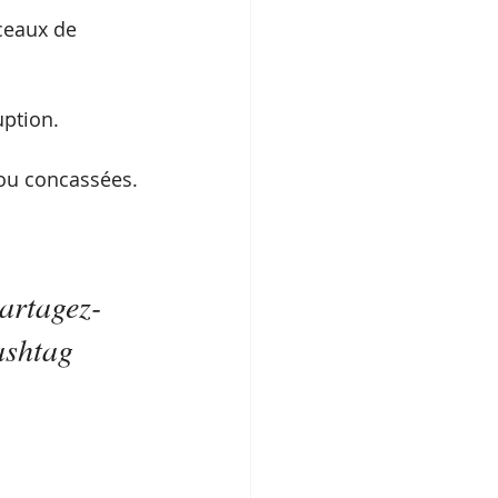
ceaux de 
uption.
ajou concassées.
partagez-
ashtag 