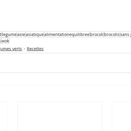
t
legume
asie
asiatique
alimentationequilibree
brocoli
brocolis
sans 
s
wok
gumes verts
Recettes