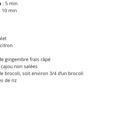
n
 : 5 min
 : 10 min
let
 citron
e gingembre frais râpé
 cajou non salées
e brocoli, soit environ 3/4 d’un brocoli
s de riz