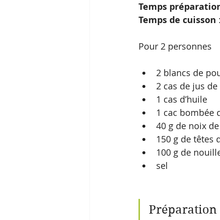
Temps préparatio
Temps de cuisson
Pour 2 personnes
2 blancs de pou
2 cas de jus de
1 cas d’huile
1 cac bombée d
40 g de noix de
150 g de têtes d
100 g de nouille
sel
Préparation 