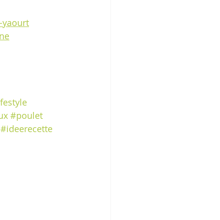
-yaourt
nne
festyle
ux
#poulet
#ideerecette