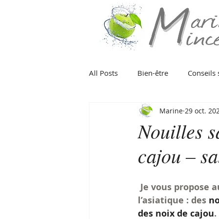
All Posts
Bien-être
Conseils 
Marine
29 oct. 20
Poisson
Viande
Fruits
Nouilles s
cajou – sa
Fruit
Eté
Hiver
Pr
Je vous propose a
Organisation
Végétarien
l’asiatique : des 
no
des noix de cajou
.