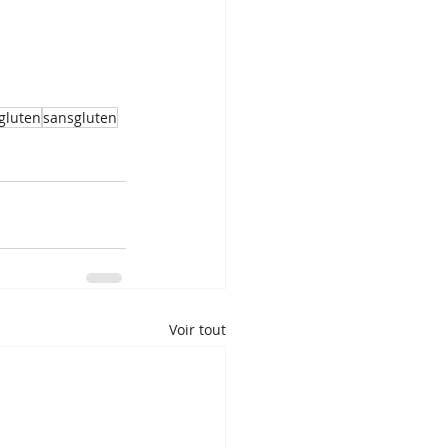
gluten
sansgluten
Voir tout