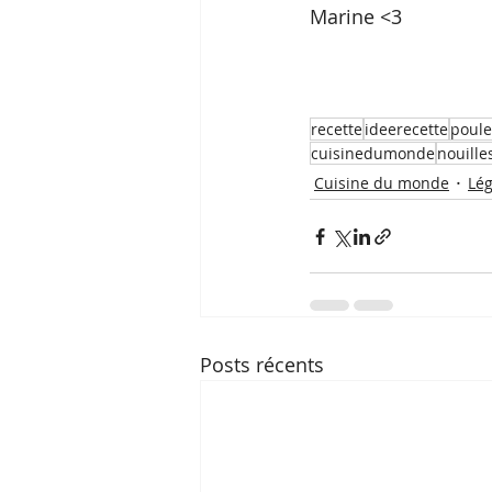
Marine <3
recette
ideerecette
poule
cuisinedumonde
nouille
Cuisine du monde
Lé
Posts récents