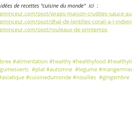
 idées de recettes "cuisine du monde"  ici  :
eminceur.com/post/wraps-maison-crudites-sauce-au
minceur.com/post/dhal-de-lentilles-corail-a-l-indie
neminceur.com/post/rouleaux-de-printemps
ibree
#alimentation
#healthy
#healthyfood
#healthyli
egumesverts
#plat
#automne
#legume
#mangermie
#asiatique
#cuisinedumonde
#nouilles
#gingembre