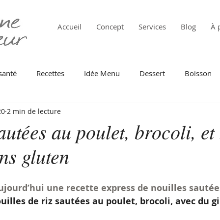
Accueil
Concept
Services
Blog
À 
santé
Recettes
Idée Menu
Dessert
Boisson
20
2 min de lecture
 de mer
Pâtes
Oeuf
Au Four
Tomate
Fr
autées au poulet, brocoli, et
ns gluten
intemps
Automne
Barbecue
Légumes verts
ujourd’hui une recette express de nouilles sautée
Cuisine du monde
Batch cooking
Anti gaspi
uilles de riz sautées au poulet, brocoli, avec du 