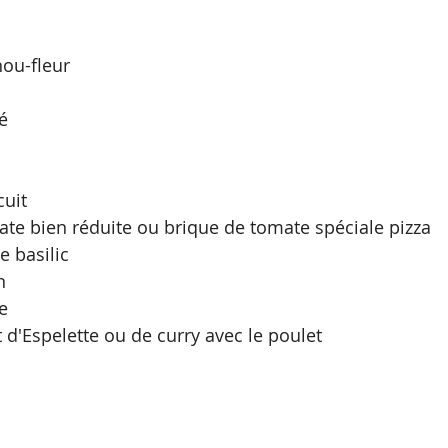
hou-fleur
é
cuit
te bien réduite ou brique de tomate spéciale pizza
e basilic
n
ve
 d'Espelette ou de curry avec le poulet