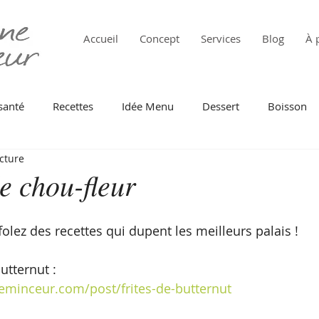
Accueil
Concept
Services
Blog
À 
santé
Recettes
Idée Menu
Dessert
Boisson
cture
 de mer
Pâtes
Oeuf
Au Four
Tomate
Fr
e chou-fleur
intemps
Automne
Barbecue
Légumes verts
folez des recettes qui dupent les meilleurs palais !
utternut :
Cuisine du monde
Batch cooking
Anti gaspi
eminceur.com/post/frites-de-butternut