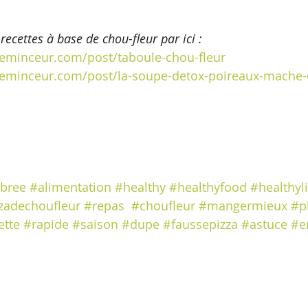
recettes à base de chou-fleur par ici : 
eminceur.com/post/taboule-chou-fleur
eminceur.com/post/la-soupe-detox-poireaux-mache-
ibree
#alimentation
#healthy
#healthyfood
#healthyli
zadechoufleur
#repas
#choufleur
#mangermieux
#pl
ette
#rapide
#saison
#dupe
#faussepizza
#astuce
#e