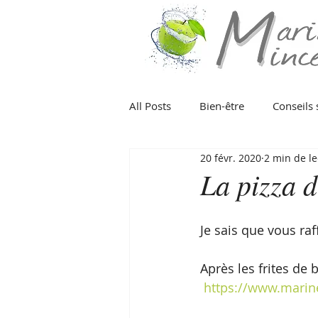
All Posts
Bien-être
Conseils 
20 févr. 2020
2 min de le
Poisson
Viande
Fruits
La pizza d
Fruit
Eté
Hiver
Pr
Je sais que vous raf
Après les frites de b
Organisation
Végétarien
https://www.marin