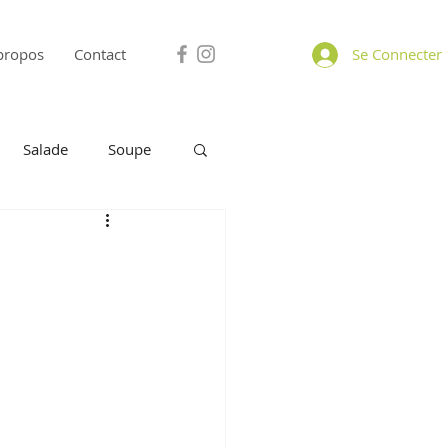
propos
Contact
Se Connecter
Salade
Soupe
omage
A Partager
Petit déjeuner