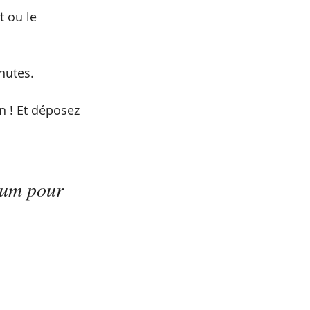
t ou le 
nutes. 
n ! Et déposez 
mum pour 