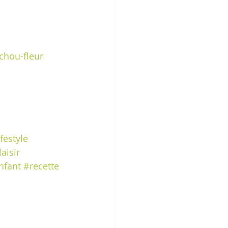
chou-fleur
festyle
aisir
nfant
#recette