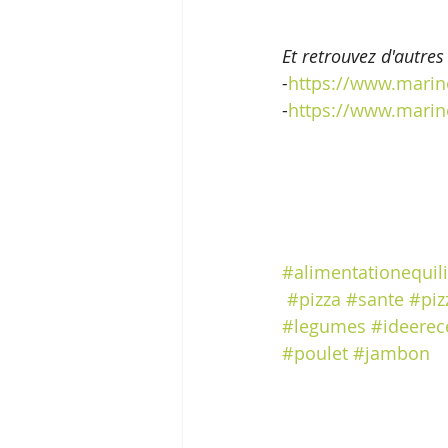
Et retrouvez d'autres 
-
https://www.marin
-
https://www.marin
#alimentationequil
#pizza
#sante
#piz
#legumes
#ideerec
#poulet
#jambon