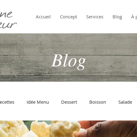
Accueil
Concept
Services
Blog
À 
Blog
ecettes
Idée Menu
Dessert
Boisson
Salade
Pâtes
Oeuf
Au Four
Tomate
Fromage