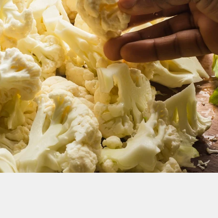
Automne
Barbecue
Légumes verts
Petit déjeun
du monde
Batch cooking
Anti gaspi