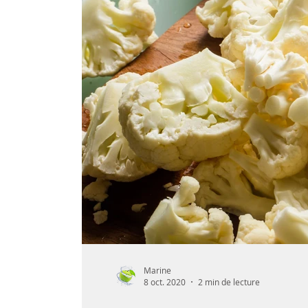
Fruit
Eté
Hiver
Printemps
Organisation
Végétarien
Cuisine 
Marine
8 oct. 2020
2 min de lecture