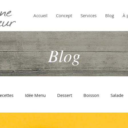
Accueil
Concept
Services
Blog
À 
Blog
ecettes
Idée Menu
Dessert
Boisson
Salade
Pâtes
Oeuf
Au Four
Tomate
Fromage