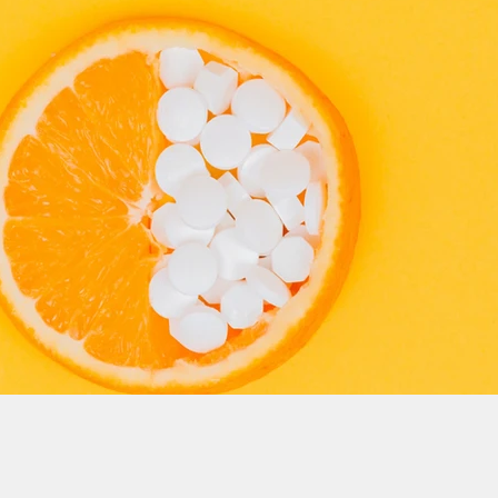
Automne
Barbecue
Légumes verts
Petit déjeun
du monde
Batch cooking
Anti gaspi