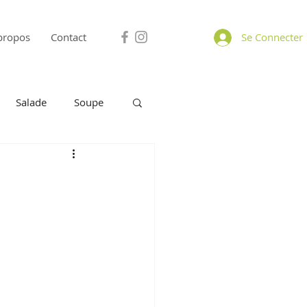
propos
Contact
Se Connecter
Salade
Soupe
omage
A Partager
Petit déjeuner