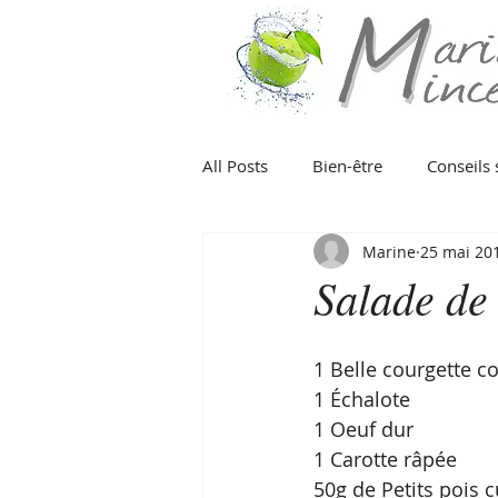
All Posts
Bien-être
Conseils 
Marine
25 mai 20
Poisson
Viande
Fruits
Salade de 
Fruit
Eté
Hiver
Pr
1 Belle courgette c
1 Échalote
1 Oeuf dur
Organisation
Végétarien
1 Carotte râpée
50g de Petits pois c