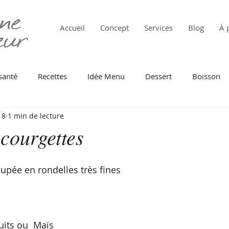
Accueil
Concept
Services
Blog
À 
santé
Recettes
Idée Menu
Dessert
Boisson
18
1 min de lecture
 de mer
Pâtes
Oeuf
Au Four
Tomate
Fr
courgettes
intemps
Automne
Barbecue
Légumes verts
oupée en rondelles très fines 
Cuisine du monde
Batch cooking
Anti gaspi
uits ou  Maïs 