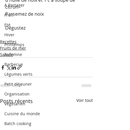
d'huile de noix et 1 c à soupe de 
A Partager
citron
Parsemez de noix
Fruit
Eté
Dégustez 
Hiver
Recettes
Printemps
Fruits de mer
Salade
Automne
Barbecue
Légumes verts
Petit déjeuner
Organisation
Posts récents
Voir tout
Végétarien
Cuisine du monde
Batch cooking