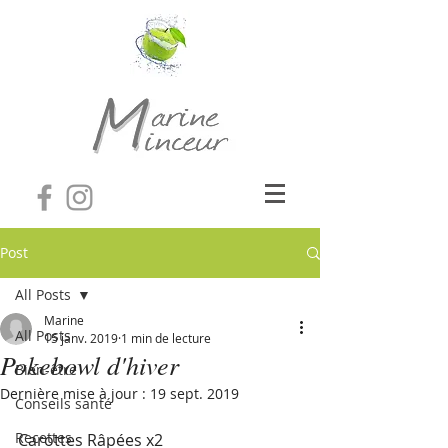
Post
All Posts
Marine
All Posts
15 janv. 2019
1 min de lecture
Pokebowl d'hiver
Bien-être
Dernière mise à jour :
19 sept. 2019
Conseils santé
Recettes
Carottes Râpées x2 