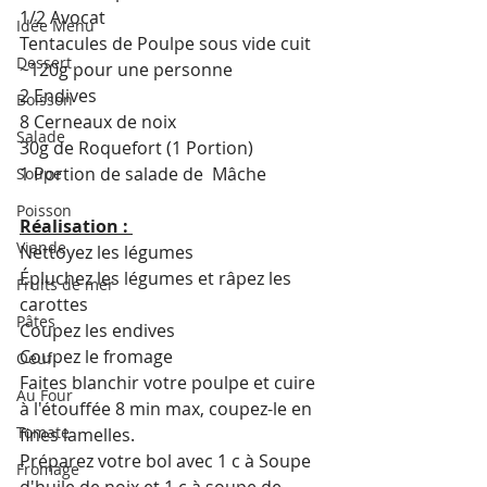
1/2 Avocat
Idée Menu
Tentacules de Poulpe sous vide cuit  
Dessert
~120g pour une personne
2 Endives 
Boisson
8 Cerneaux de noix 
Salade
30g de Roquefort (1 Portion)
1 Portion de salade de  Mâche 
Soupe
Poisson
Réalisation : 
Viande
Nettoyez les légumes
Épluchez les légumes et râpez les 
Fruits de mer
carottes
Pâtes
Coupez les endives 
Coupez le fromage
Oeuf
Faites blanchir votre poulpe et cuire 
Au Four
à l'étouffée 8 min max, coupez-le en 
Tomate
fines lamelles. 
Préparez votre bol avec 1 c à Soupe 
Fromage