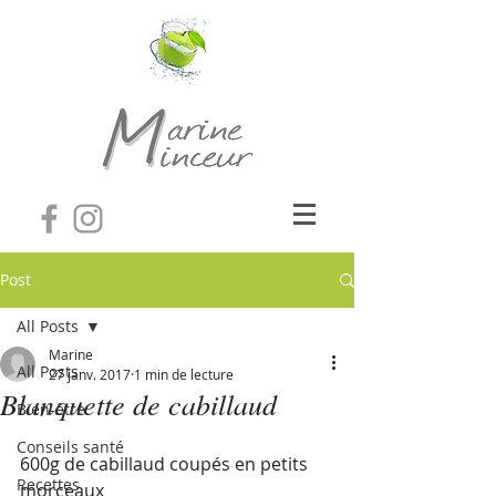
Post
All Posts
Marine
All Posts
27 janv. 2017
1 min de lecture
Blanquette de cabillaud
Bien-être
Conseils santé
600g de cabillaud coupés en petits 
Recettes
morceaux