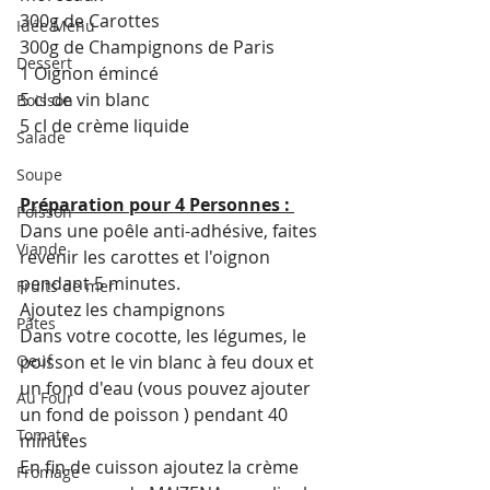
300g de Carottes
Idée Menu
300g de Champignons de Paris
Dessert
1 Oignon émincé
5 cl de vin blanc 
Boisson
5 cl de crème liquide 
Salade
Soupe
Préparation pour 4 Personnes : 
Poisson
Dans une poêle anti-adhésive, faites 
Viande
revenir les carottes et l'oignon 
pendant 5 minutes.
Fruits de mer
Ajoutez les champignons 
Pâtes
Dans votre cocotte, les légumes, le 
Oeuf
poisson et le vin blanc à feu doux et 
un fond d'eau (vous pouvez ajouter 
Au Four
un fond de poisson ) pendant 40 
Tomate
minutes
En fin de cuisson ajoutez la crème 
Fromage