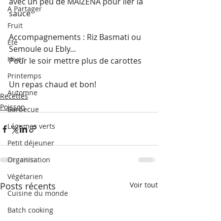
avec un peu de MAIZENA pour lier la 
A Partager
sauce 
Fruit
Accompagnements : Riz Basmati ou 
Eté
Semoule ou Ebly...
Hiver
Pour le soir mettre plus de carottes 
Printemps
Un repas chaud et bon! 
Automne
Recettes
Poisson
Barbecue
Légumes verts
Petit déjeuner
Organisation
Végétarien
Posts récents
Voir tout
Cuisine du monde
Batch cooking