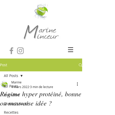
Post
All Posts
Marine
All Posts
4 mars 2022
3 min de lecture
Régime hyper protéiné, bonne
Bien-être
ou mauvaise idée ?
Conseils santé
Recettes