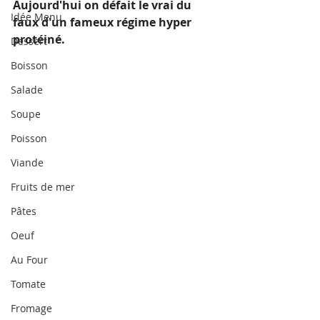
Aujourd'hui on défait le vrai du 
Idée Menu
faux d'un fameux régime hyper 
protéiné.
Dessert
Boisson
Salade
Soupe
Poisson
Viande
Fruits de mer
Pâtes
Oeuf
Au Four
Tomate
Fromage