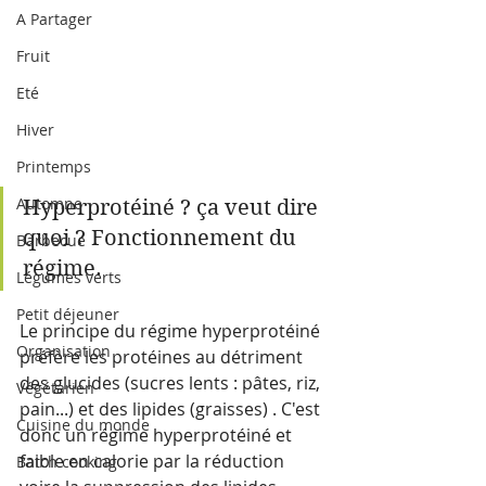
A Partager
Fruit
Eté
Hiver
Printemps
Automne
Hyperprotéiné ? ça veut dire 
quoi ? Fonctionnement du 
Barbecue
régime.
Légumes verts
Petit déjeuner
Le principe du régime hyperprotéiné 
Organisation
préfère les protéines au détriment 
des glucides (sucres lents : pâtes, riz, 
Végétarien
pain...) et des lipides (graisses) . C'est 
Cuisine du monde
donc un régime hyperprotéiné et 
faible en calorie par la réduction 
Batch cooking