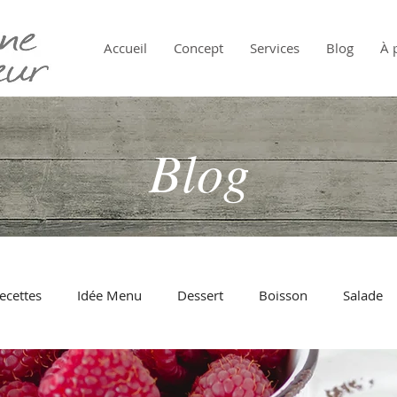
Accueil
Concept
Services
Blog
À 
Blog
ecettes
Idée Menu
Dessert
Boisson
Salade
Pâtes
Oeuf
Au Four
Tomate
Fromage