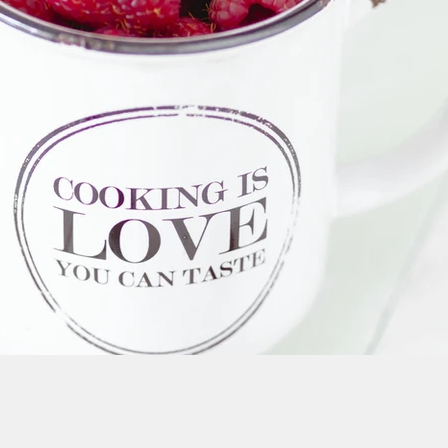
Automne
Barbecue
Légumes verts
Petit déjeun
du monde
Batch cooking
Anti gaspi