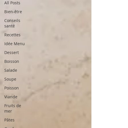
All Posts
Bien-être
Conseils
santé
Recettes
Idée Menu
Dessert
Boisson
Salade
Soupe
Poisson
Viande
Fruits de
mer
Pâtes