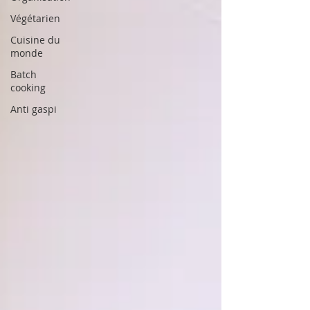
Végétarien
Cuisine du
monde
Batch
cooking
Anti gaspi