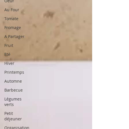
Oeuf
Au Four
Tomate
Fromage
A Partager
Fruit
Eté
Hiver
Printemps
Automne
Barbecue
Légumes
verts
Petit
déjeuner
Organisation