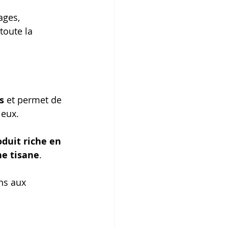
ages,
oute la 
s
 et permet de 
ieux. 
duit riche en 
ne tisane
.
ns aux 