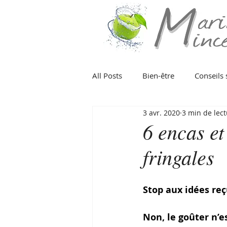
All Posts
Bien-être
Conseils 
3 avr. 2020
3 min de lec
Poisson
Viande
Fruits
6 encas et
fringales
Fruit
Eté
Hiver
Pr
Stop aux idées reç
Organisation
Végétarien
Non, le goûter n’e