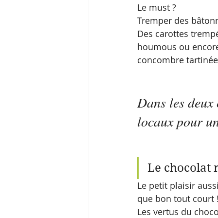
Le must ? 
Tremper des bâtonne
Des carottes tremp
houmous ou encore 
concombre tartinées
Dans les deux c
locaux pour u
Le chocolat 
Le petit plaisir aus
que bon tout court 
Les vertus du choco