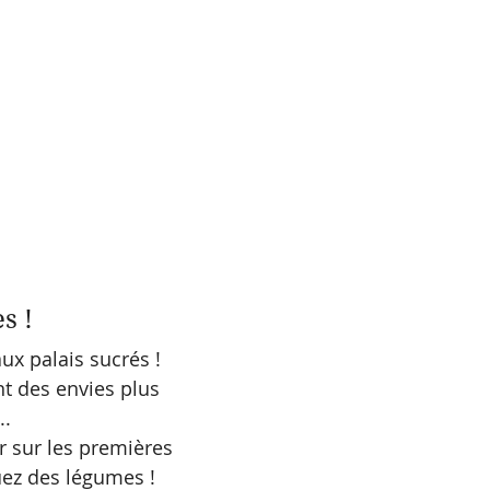
s !
x palais sucrés ! 
nt des envies plus 
. 
r sur les premières 
uez des légumes !