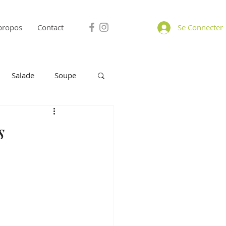
propos
Contact
Se Connecter
Salade
Soupe
omage
A Partager
s
Petit déjeuner