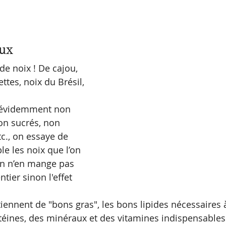
ux 
de noix ! De cajou, 
tes, noix du Brésil, 
n évidemment non 
non sucrés, non 
c., on essaye de 
le les noix que l’on 
on n’en mange pas 
tier sinon l'effet 
iennent de "bons gras", les bons lipides nécessaires 
éines, des minéraux et des vitamines indispensables