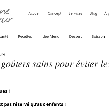
Accueil
Concept
Services
Blog
À 
santé
Recettes
Idée Menu
Dessert
Boisson
ture
 de mer
Pâtes
Oeuf
Au Four
Tomate
Fr
 goûters sains pour éviter le
intemps
Automne
Barbecue
Légumes verts
ues ! 
Cuisine du monde
Batch cooking
Anti gaspi
st pas réservé qu’aux enfants !