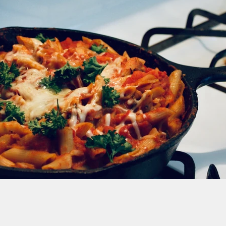
Automne
Barbecue
Légumes verts
Petit déjeun
du monde
Batch cooking
Anti gaspi