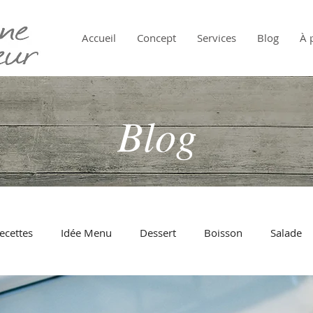
Accueil
Concept
Services
Blog
À 
Blog
ecettes
Idée Menu
Dessert
Boisson
Salade
Pâtes
Oeuf
Au Four
Tomate
Fromage