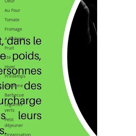
Oeuf
Au Four
Tomate
Fromage
A Partager
Fruit
Eté
Hiver
Printemps
Automne
Barbecue
Légumes
verts
Petit
déjeuner
Organisation