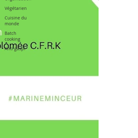
Végétarien
Cuisine du
monde
Batch
cooking
Anti gaspi